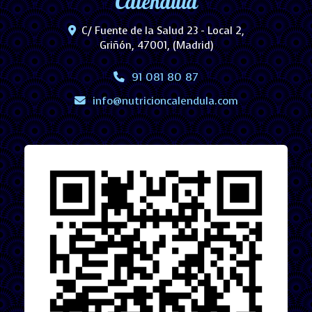
Caléndula
C/ Fuente de la Salud 23 - Local 2,
Griñón
,
47001
,
(Madrid)
91 081 80 87
info
nutricioncalendula.com