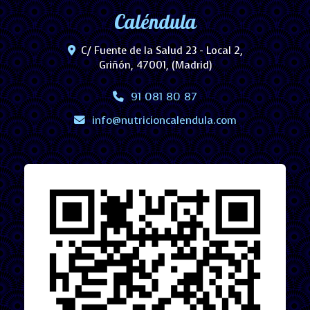
Caléndula
C/ Fuente de la Salud 23 - Local 2,
Griñón
,
47001
,
(Madrid)
91 081 80 87
info
nutricioncalendula.com