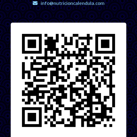
info
nutricioncalendula.com