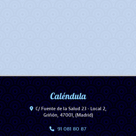
Caléndula
C/ Fuente de la Salud 23 - Local 2,
Griñón
,
47001
,
(Madrid)
91 081 80 87